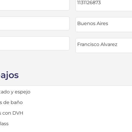
1131126873
Buenos Aires
Francisco Alvarez
bajos
ntado y espejo
s de baño
s con DVH
lass