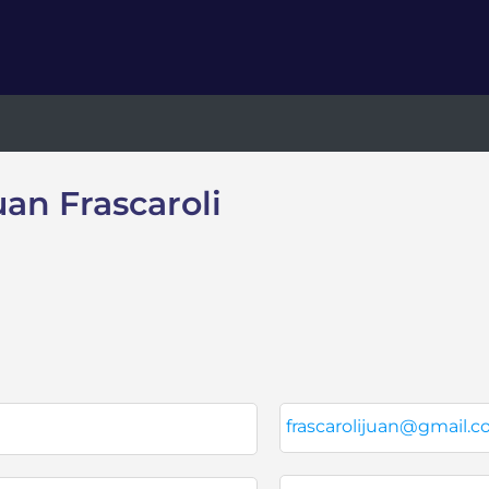
uan Frascaroli
frascarolijuan@gmail.