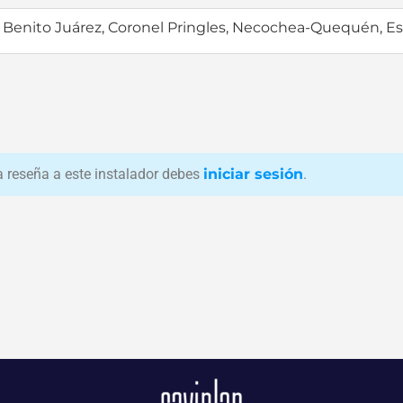
,
Benito Juárez
,
Coronel Pringles
,
Necochea-Quequén
,
Es
na reseña a este instalador debes
iniciar sesión
.