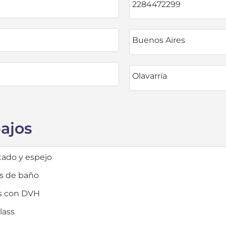
2284472299
Buenos Aires
Olavarría
bajos
ntado y espejo
s de baño
s con DVH
lass