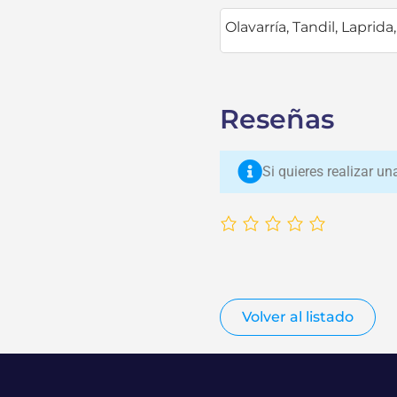
Olavarría
,
Tandil
,
Laprida
Reseñas
Si quieres realizar u
Volver al listado