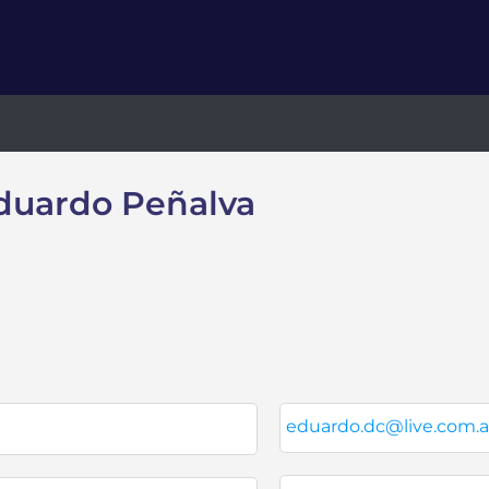
duardo Peñalva
eduardo.dc@live.com.a