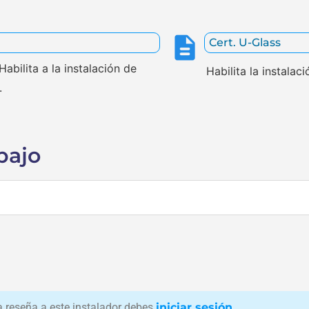
Cert. U-Glass
abilita a la instalación de
Habilita la instalac
.
bajo
na reseña a este instalador debes
iniciar sesión
.