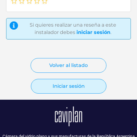
Si quieres realizar una reseña a este
instalador debes
iniciar sesión
.
Volver al listado
Iniciar sesión
Cámara del vidrio plano y sus manufacturas de la República Argentina